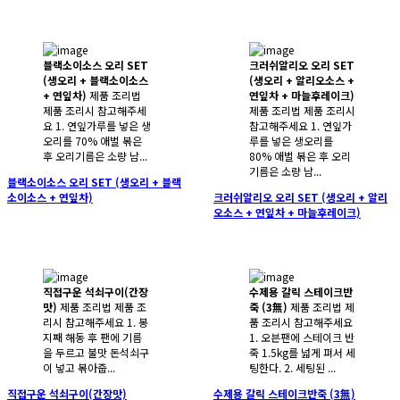
블랙소이소스 오리 SET
크러쉬알리오 오리 SET
(생오리 + 블랙소이소스
(생오리 + 알리오소스 +
+ 연잎차)
제품 조리법
연잎차 + 마늘후레이크)
제품 조리시 참고해주세
제품 조리법 제품 조리시
요 1. 연잎가루를 넣은 생
참고해주세요 1. 연잎가
오리를 70% 애벌 볶은
루를 넣은 생오리를
후 오리기름은 소량 남...
80% 애벌 볶은 후 오리
기름은 소량 남...
블랙소이소스 오리 SET (생오리 + 블랙
소이소스 + 연잎차)
크러쉬알리오 오리 SET (생오리 + 알리
오소스 + 연잎차 + 마늘후레이크)
직접구운 석쇠구이(간장
수제용 갈릭 스테이크반
맛)
제품 조리법 제품 조
죽 (3無)
제품 조리법 제
리시 참고해주세요 1. 봉
품 조리시 참고해주세요
지째 해동 후 팬에 기름
1. 오븐팬에 스테이크 반
을 두르고 불맛 돈석쇠구
죽 1.5kg를 넓게 펴서 세
이 넣고 볶아줍...
팅한다. 2. 세팅된 ...
직접구운 석쇠구이(간장맛)
수제용 갈릭 스테이크반죽 (3無)