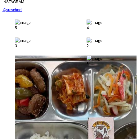
INSTAGRAM
@srcschool
5
4
3
2
5