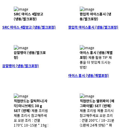
SRC 아이스 4절망고
한입쏙 아이스홍시 (냉
(냉동/벌크포장)
동/벌크포장)
SRC 아이스 4절망고 (냉동/벌크포장)
한입쏙 아이스홍시 (냉동/벌크포장)
감말랭이 (냉동/벌크포
아이스 홍시 (냉동/개별
장)
포장)
제품 활용 TIP 제
품을 더 맛있게 드시는
감말랭이 (냉동/벌크포장)
방법!
아이스 홍시 (냉동/개별포장)
직접만드는 갈릭허니(사
직접만드는 쉘위파이 (에
각)미니브레드 38 g
그파이쉘) SET (반제)
SET (반제)
제품 조리법
제품 조리법 제품 조리시
제품 조리시 참고해주세
참고해주세요 오븐 조리
요 오븐 조리 : 건열
: 건열 200℃ / 18~21분
170℃ 10~15분 * 19g :
(1판에 24개 셋팅) * 파