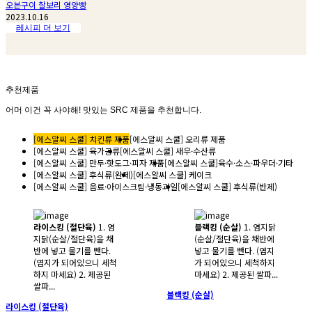
오븐구이 찰보리 영양빵
2023.10.16
레시피 더 보기
추천제품
어머 이건 꼭 사야해! 맛있는 SRC 제품을 추천합니다.
[에스알씨 스쿨] 치킨류 제품
[에스알씨 스쿨] 오리류 제품
[에스알씨 스쿨] 육가공류
[에스알씨 스쿨] 새우·수산류
[에스알씨 스쿨] 만두·핫도그·피자 제품
[에스알씨 스쿨]육수·소스·파우더·기타
[에스알씨 스쿨] 후식류(완제)
[에스알씨 스쿨] 케이크
[에스알씨 스쿨] 음료·아이스크림·냉동과일
[에스알씨 스쿨] 후식류(반제)
라이스킹 (절단육)
1. 염
블랙킹 (순살)
1. 염지닭
지닭(순살/절단육)을 채
(순살/절단육)을 채반에
반에 넣고 물기를 뺀다.
넣고 물기를 뺀다. (염지
(염지가 되어있으니 세척
가 되어있으니 세척하지
하지 마세요) 2. 제공된
마세요) 2. 제공된 쌀파...
쌀파...
블랙킹 (순살)
라이스킹 (절단육)