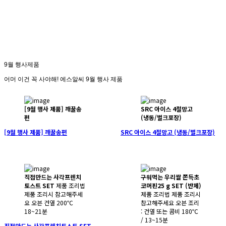
9월 행사제품
어머 이건 꼭 사야해! 에스알씨 9월 행사 제품
[9월 행사 제품] 깨꿀송
SRC 아이스 4절망고
편
(냉동/벌크포장)
[9월 행사 제품] 깨꿀송편
SRC 아이스 4절망고 (냉동/벌크포장)
직접만드는 사각프렌치
구워먹는 우리쌀 쫀득초
토스트 SET
제품 조리법
코머핀25 g SET (반제)
제품 조리시 참고해주세
제품 조리법 제품 조리시
요 오븐 건열 200℃
참고해주세요 오븐 조리
18~21분
: 건열 또는 콤비 180℃
/ 13~15분
직접만드는 사각프렌치토스트 SET