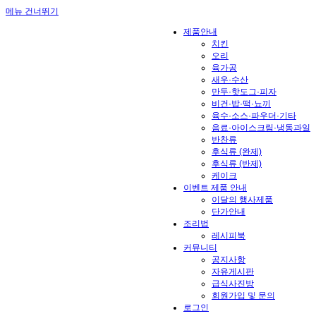
메뉴 건너뛰기
제품안내
치킨
오리
육가공
새우·수산
만두·핫도그·피자
비건·밥·떡·뇨끼
육수·소스·파우더·기타
음료·아이스크림·냉동과일
반찬류
후식류 (완제)
후식류 (반제)
케이크
이벤트 제품 안내
이달의 행사제품
단가안내
조리법
레시피북
커뮤니티
공지사항
자유게시판
급식사진방
회원가입 및 문의
로그인