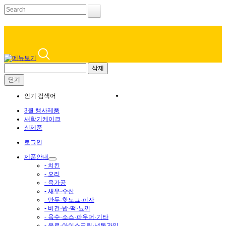
삭제
닫기
인기 검색어
3월 행사제품
새학기케이크
신제품
로그인
제품안내
- 치킨
- 오리
- 육가공
- 새우·수산
- 만두·핫도그·피자
- 비건·밥·떡·뇨끼
- 육수·소스·파우더·기타
- 음료·아이스크림·냉동과일