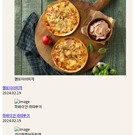
햄또띠아피자
햄또띠아피자
2024.02.19
하와이안 라따뚜이
하와이안 라따뚜이
2024.02.19
건강한햄모듬찌개