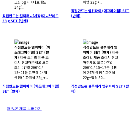
크림 5g + 미니브레드
이쉘 22g +...
14g(...
직접만드는 쉘위파이 (에그파이쉘) SET
직접만드는 갈릭허니(사각)미니브레드
(반제)
38 g SET (반제)
직접만드는 쉘위파이 (치
직접만드는 블루베리 쉘
즈에그파이쉘) SET (반
위파이 SET (반제)
제품
제)
제품 조리법 제품 조
조리법 제품 조리시 참고
리시 참고해주세요 오븐
해주세요 오븐 : 건열
조리 : 건열 200℃ /
200℃ / 15~17분 (1판
18~21분 (1판에 24개
에 24개 셋팅 * 파이쉘
셋팅) * 파이쉘 22g +...
22g+필링 30...
직접만드는 쉘위파이 (치즈에그파이쉘)
직접만드는 블루베리 쉘위파이 SET (반
SET (반제)
제)
더 많은 제품 보러가기