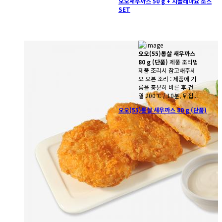
오오새우까스 50 g + 치폴레마요 소스
SET
오오(55)통살 새우까스
80 g (단품)
제품 조리법
제품 조리시 참고해주세
요 오븐 조리 : 제품에 기
름을 충분히 바른 후 건
열 200℃ / 10분, 뒤집...
오오(55)통살 새우까스 80 g (단품)