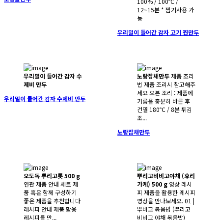
100% / 100℃ /
12~15분 * 찜기사용 가
능
우리밀이 들어간 감자 고기 찐만두
우리밀이 들어간 감자 수
노랑잡채만두
제품 조리
제비 만두
법 제품 조리시 참고해주
세요 오븐 조리 : 제품에
우리밀이 들어간 감자 수제비 만두
기름을 충분히 바른 후
건열 180℃ / 8분 튀김
조...
노랑잡채만두
오도독 뿌리고톳 500 g
뿌리고비비고야채 (후리
연관 제품 안내 세트 제
가케) 500 g
영상 레시
품 혹은 함께 구성하기
피 제품을 활용한 레시피
좋은 제품을 추천합니다
영상을 만나보세요. 01 |
레시피 안내 제품 활용
뿌비고 볶음밥 (뿌리고
레시피를 만...
비비고 야채 볶음밥)