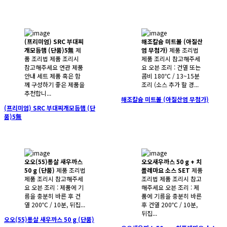
(프리미엄) SRC 부대찌
해조칼슘 미트볼 (아질산
개모듬햄 (단품)5無
제
염 무첨가)
제품 조리법
품 조리법 제품 조리시
제품 조리시 참고해주세
참고해주세요 연관 제품
요 오븐 조리 : 건열 또는
안내 세트 제품 혹은 함
콤비 180℃ / 13~15분
께 구성하기 좋은 제품을
조리 (소스 추가 할 경...
추천합니...
해조칼슘 미트볼 (아질산염 무첨가)
(프리미엄) SRC 부대찌개모듬햄 (단
품)5無
오오(55)통살 새우까스
오오새우까스 50 g + 치
50 g (단품)
제품 조리법
폴레마요 소스 SET
제품
제품 조리시 참고해주세
조리법 제품 조리시 참고
요 오븐 조리 : 제품에 기
해주세요 오븐 조리 : 제
름을 충분히 바른 후 건
품에 기름을 충분히 바른
열 200℃ / 10분, 뒤집...
후 건열 200℃ / 10분,
뒤집...
오오(55)통살 새우까스 50 g (단품)